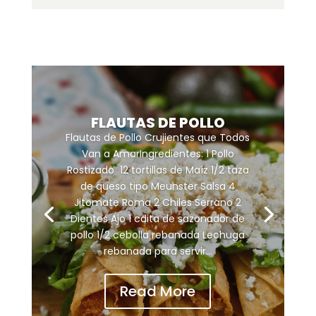
FLAUTAS DE POLLO
Flautas de Pollo Crujientes que Todos
Van a AmarIngredientes: 1 Pollo
Rostizado 12 tortillas de Maíz 1/2 taza
de queso tipo Meunster Salsa 4
Jitomate Roma 2 Chiles Serrano 2
Dientes Ajo 1 cdita de sazonador de
pollo 1/2 cebolla rebanada Lechuga
rebanada para servir...
Read More