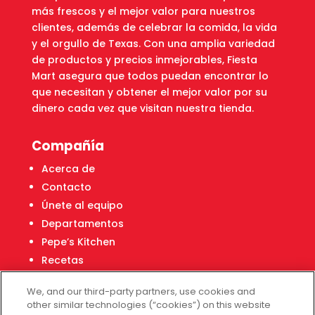
más frescos y el mejor valor para nuestros
clientes, además de celebrar la comida, la vida
y el orgullo de Texas. Con una amplia variedad
de productos y precios inmejorables, Fiesta
Mart asegura que todos puedan encontrar lo
que necesitan y obtener el mejor valor por su
dinero cada vez que visitan nuestra tienda.
Compañía
Acerca de
Contacto
Únete al equipo
Departamentos
Pepe’s Kitchen
Recetas
Localizador de tiendas
We, and our third-party partners, use cookies and
Centro Financiero Fiesta
other similar technologies (“cookies”) on this website