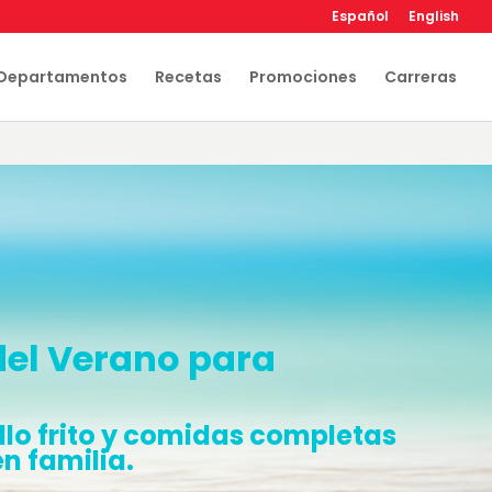
Español
English
Departamentos
Recetas
Promociones
Carreras
 del Verano para
llo frito y comidas completas
en familia.