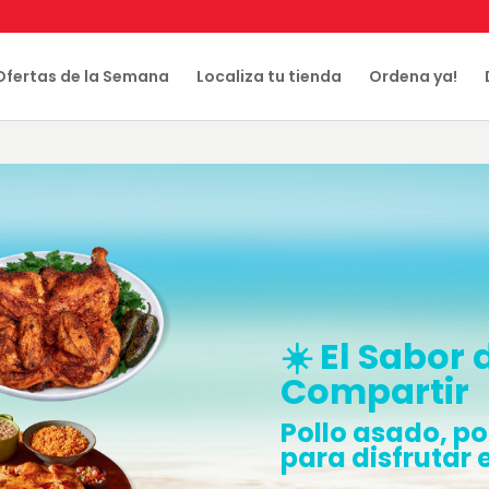
Ofertas de la Semana
Localiza tu tienda
Ordena ya!
☀️ El Sabor
Compartir
Pollo asado, po
para disfrutar 