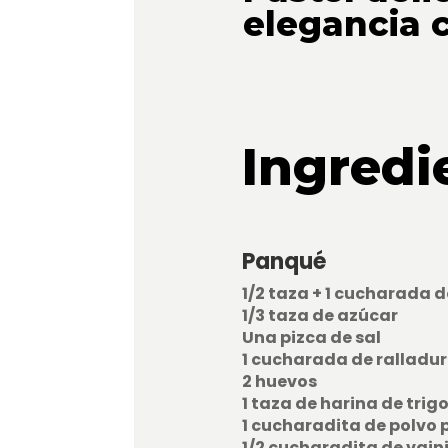
elegancia c
Ingredi
Panqué
1/2 taza + 1 cucharada 
1/3 taza de azúcar
Una pizca de sal
1 cucharada de ralladu
2 huevos
1 taza de harina de trig
1 cucharadita de polvo 
1/2 cucharadita de vaini