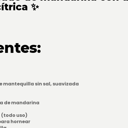
ítrica ✨
entes:
de mantequilla sin sal, suavizada
ra de mandarina
o (todo uso)
para hornear
lla