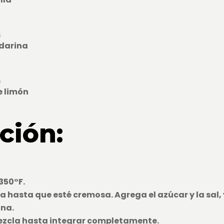
s
ndarina
s
e limón
ción:
350°F.
a hasta que esté cremosa. Agrega el azúcar y la sal, 
ina.
ezcla hasta integrar completamente.