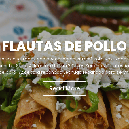
FLAUTAS DE POLLO
ientes que Todos Van a AmarIngredientes: 1 Pollo Rostizado 12
unster Salsa 4 Jitomate Roma 2 Chiles Serrano 2 Dientes Aj
de pollo 1/2 cebolla rebanada Lechuga rebanada para servir..
Read More