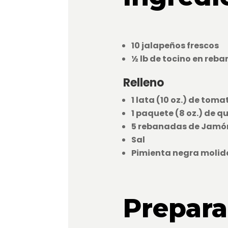
10 jalapeños frescos
½ lb de tocino en reb
Relleno
1 lata (10 oz.) de toma
1 paquete (8 oz.) de 
5 rebanadas de Jamón
Sal
Pimienta negra molid
Prepara