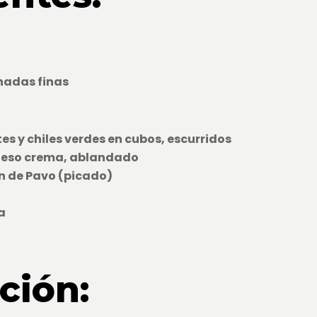
anadas finas
tes y chiles verdes en cubos, escurridos
queso crema, ablandado
 de Pavo (picado)
a
ción: