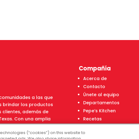
Compañía
Acerca de
Contacto
Únete al equipo
s comunidades a las que
Departamentos
 brindar los productos
Pepe’s Kitchen
s clientes, además de
e Texas. Con una amplia
Recetas
les, Fiesta Mart asegura
Localizador de tiendas
technologies (“cookies”) on this website to
tan y obtener el mejor
Centro Financiero Fiesta
targeted ads. We also share information