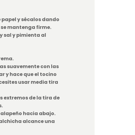
de papel y sécalos dando
o se mantenga firme.
 sal y pimienta al
rema.
alas suavemente con las
r y hace que el tocino
cesites usar media tira
s extremos de la tira de
s.
 jalapeño hacia abajo.
a salchicha alcance una