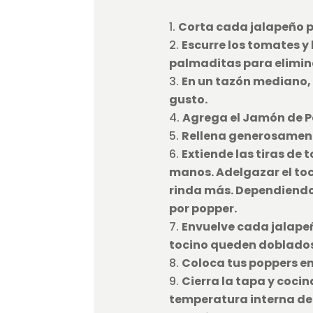
Corta cada jalapeño por
Escurre los tomates y 
palmaditas para elimina
En un tazón mediano, 
gusto.
Agrega el Jamón de P
Rellena generosament
Extiende las tiras de
manos. Adelgazar el toc
rinda más. Dependiendo 
por popper.
Envuelve cada jalapeño
tocino queden doblados 
Coloca tus poppers en 
Cierra la tapa y cocin
temperatura interna de 