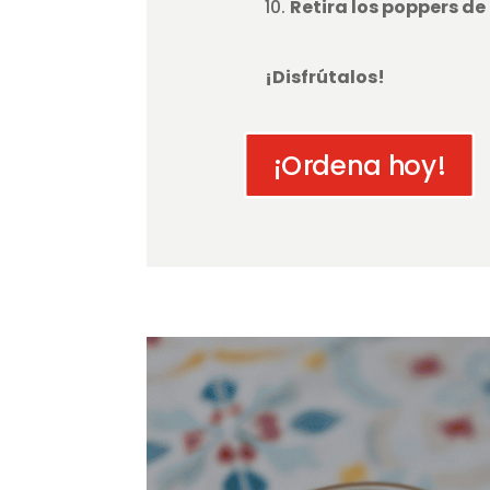
Retira los poppers de l
¡Disfrútalos!
¡Ordena hoy!