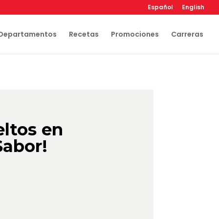
Español
English
Departamentos
Recetas
Promociones
Carreras
eltos en
Sabor!