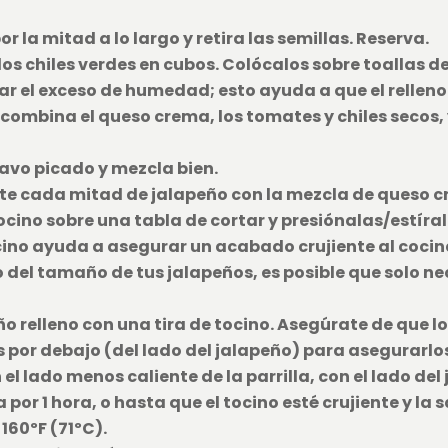
 la mitad a lo largo y retira las semillas. Reserva.
los chiles verdes en cubos. Colócalos sobre toallas 
r el exceso de humedad; esto ayuda a que el rellen
combina el queso crema, los tomates y chiles secos, y
avo picado y mezcla bien.
e cada mitad de jalapeño con la mezcla de queso c
 tocino sobre una tabla de cortar y presiónalas/estír
ino ayuda a asegurar un acabado crujiente al cocina
del tamaño de tus jalapeños, es posible que solo ne
 relleno con una tira de tocino. Asegúrate de que lo
por debajo (del lado del jalapeño) para asegurarlo
el lado menos caliente de la parrilla, con el lado del
a por 1 hora, o hasta que el tocino esté crujiente y l
160ºF (71ºC).