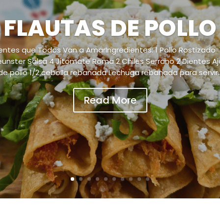
FLAUTAS DE POLLO
ientes que Todos Van a AmarIngredientes: 1 Pollo Rostizado 12
unster Salsa 4 Jitomate Roma 2 Chiles Serrano 2 Dientes Aj
de pollo 1/2 cebolla rebanada Lechuga rebanada para servir..
Read More