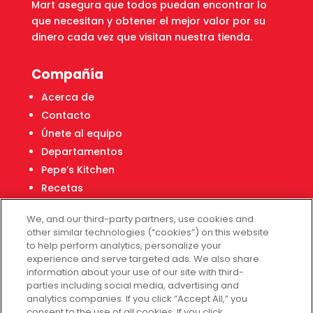
Mart asegura que todos puedan encontrar lo
que necesitan y obtener el mejor valor por su
dinero cada vez que visitan nuestra tienda.
Compañía
Acerca de
Contacto
Únete al equipo
Departamentos
Pepe’s Kitchen
Recetas
Localizador de tiendas
We, and our third-party partners, use cookies and
Centro Financiero Fiesta
other similar technologies (“cookies”) on this website
to help perform analytics, personalize your
experience and serve targeted ads. We also share
Servicio al cliente
information about your use of our site with third-
parties including social media, advertising and
Ayuda
analytics companies. If you click “Accept All,” you
consent to the use of all cookies. If you click