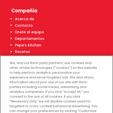
Compañía
Acerca de
Contacto
Únete al equipo
Departamentos
Pepe’s Kitchen
Recetas
Localizador de tiendas
We, and our third-party partners, use cookies and
Centro Financiero Fiesta
other similar technologies (“cookies”) on this website
to help perform analytics, personalize your
experience and serve targeted ads. We also share
Servicio al cliente
information about your use of our site with third-
parties including social media, advertising and
Ayuda
analytics companies. If you click “Accept All,” you
consent to the use of all cookies. If you click
Políticas de privacidad
“Necessary Only” we will disable cookies used for
Términos de uso
targeted or cross-context behavioral advertising. You
Fiesta Survey
can change your preferences by clicking “Customize