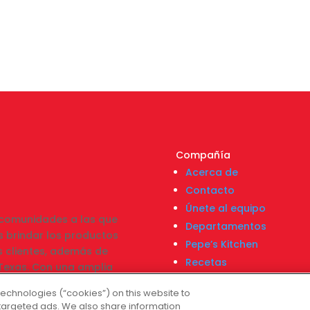
Compañía
Acerca de
Contacto
Únete al equipo
s comunidades a las que
Departamentos
 brindar los productos
Pepe’s Kitchen
s clientes, además de
Recetas
e Texas. Con una amplia
Localizador de tiendas
les, Fiesta Mart asegura
technologies (“cookies”) on this website to
Centro Financiero Fiesta
tan y obtener el mejor
targeted ads. We also share information