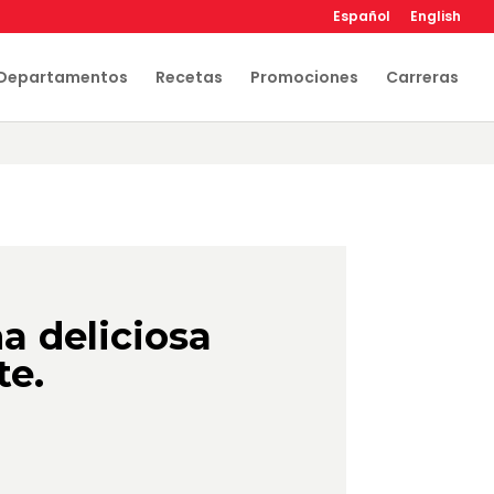
Español
English
Departamentos
Recetas
Promociones
Carreras
na deliciosa
te.