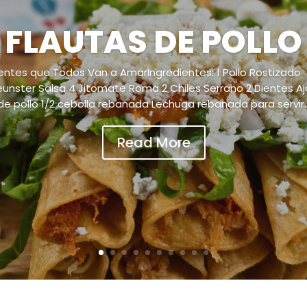
FLAUTAS DE POLLO
ientes que Todos Van a AmarIngredientes: 1 Pollo Rostizado 12
unster Salsa 4 Jitomate Roma 2 Chiles Serrano 2 Dientes Aj
de pollo 1/2 cebolla rebanada Lechuga rebanada para servir..
Read More