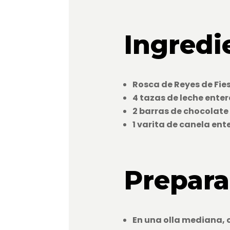
Ingredi
Rosca de Reyes de Fie
4 tazas de leche ente
2 barras de chocolat
1 varita de canela ent
Prepara
En una olla mediana, c