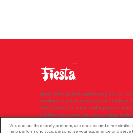
Fiesta Mart es el minorista elegido por la
servimos. Nuestro compromiso continuo es
más frescos y el mejor valor para nuestro
celebrar la comida, la vida y el orgullo d
variedad de productos y precios inmejorab
We, and our third-party partners, use cookies and other similar 
que todos puedan encontrar lo que necesi
help perform analytics, personalize your experience and serve 