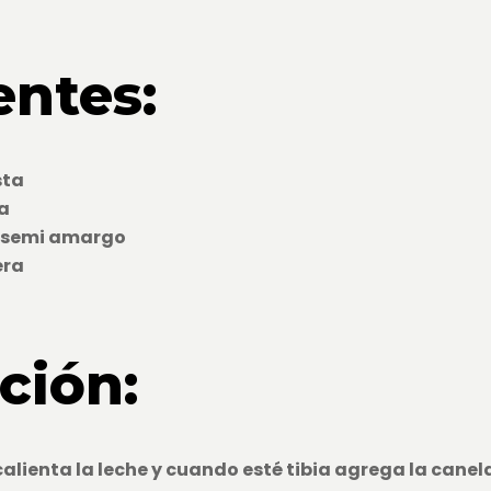
entes:
sta
ra
e semi amargo
era
ción:
alienta la leche y cuando esté tibia agrega la canela