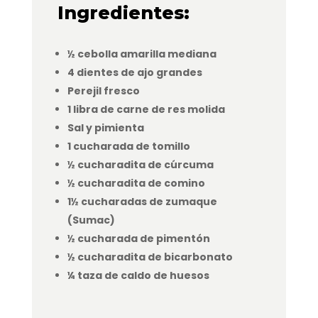
Ingredientes:
½ cebolla amarilla mediana
4 dientes de ajo grandes
Perejil fresco
1 libra de carne de res molida
Sal y pimienta
1 cucharada de tomillo
½ cucharadita de cúrcuma
½ cucharadita de comino
1½ cucharadas de zumaque
(Sumac)
½ cucharada de pimentón
½ cucharadita de bicarbonato
¼ taza de caldo de huesos