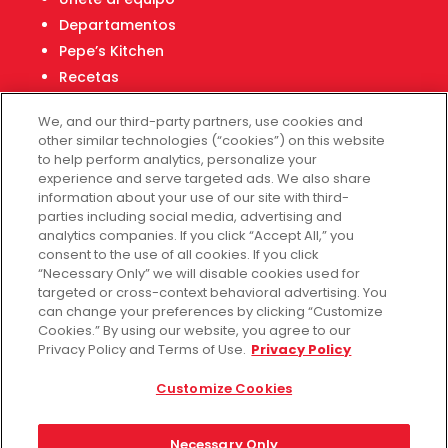
Departamentos
Pepe’s Kitchen
Recetas
Localizador de tiendas
We, and our third-party partners, use cookies and
Centro Financiero Fiesta
other similar technologies (“cookies”) on this website
to help perform analytics, personalize your
experience and serve targeted ads. We also share
Servicio al cliente
information about your use of our site with third-
parties including social media, advertising and
Ayuda
analytics companies. If you click “Accept All,” you
consent to the use of all cookies. If you click
Políticas de privacidad
“Necessary Only” we will disable cookies used for
Términos de uso
targeted or cross-context behavioral advertising. You
Fiesta Survey
can change your preferences by clicking “Customize
Cookies.” By using our website, you agree to our
Customize Cookies
Privacy Policy and Terms of Use.
Privacy Policy
No vender mis datos
Customize Cookies
Necessary Only