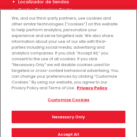
Localizador de tiendas
Centro Financiero Fiesta
We, and our third-party partners, use cookies and
other similar technologies (“cookies”) on this website
to help perform analytics, personalize your
Servicio al cliente
experience and serve targeted ads. We also share
Ayuda
information about your use of our site with third-
parties including social media, advertising and
Políticas de privacidad
analytics companies. If you click “Accept All,” you
Términos de uso
consent to the use of all cookies. If you click
Fiesta Survey
“Necessary Only” we will disable cookies used for
targeted or cross-context behavioral advertising. You
Customize Cookies
can change your preferences by clicking “Customize
No vender mis datos
Cookies.” By using our website, you agree to our
Privacy Policy and Terms of Use.
Privacy Policy
Customize Cookies
Facebook
Instagram
Necessary Only
Accept All