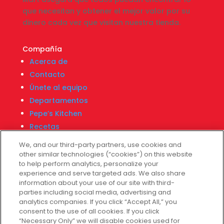
que necesitan y obtener el mejor valor por su
dinero cada vez que visitan nuestra tienda.
Compañía
Acerca de
Contacto
Únete al equipo
Departamentos
Pepe’s Kitchen
Recetas
Localizador de tiendas
We, and our third-party partners, use cookies and
Centro Financiero Fiesta
other similar technologies (“cookies”) on this website
to help perform analytics, personalize your
experience and serve targeted ads. We also share
information about your use of our site with third-
Servicio al cliente
parties including social media, advertising and
Ayuda
analytics companies. If you click “Accept All,” you
consent to the use of all cookies. If you click
Políticas de privacidad
“Necessary Only” we will disable cookies used for