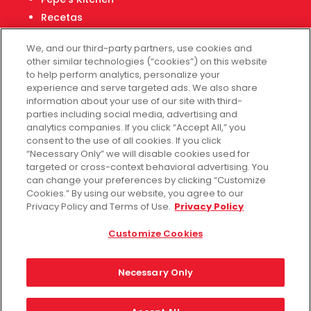
Recetas
Localizador de tiendas
We, and our third-party partners, use cookies and
Centro Financiero Fiesta
other similar technologies (“cookies”) on this website
to help perform analytics, personalize your
experience and serve targeted ads. We also share
Servicio al cliente
information about your use of our site with third-
parties including social media, advertising and
Ayuda
analytics companies. If you click “Accept All,” you
consent to the use of all cookies. If you click
Políticas de privacidad
“Necessary Only” we will disable cookies used for
Términos de uso
targeted or cross-context behavioral advertising. You
Fiesta Survey
can change your preferences by clicking “Customize
Cookies.” By using our website, you agree to our
Customize Cookies
Privacy Policy and Terms of Use.
Privacy Policy
No vender mis datos
Customize Cookies
Necessary Only
Facebook
Instagram