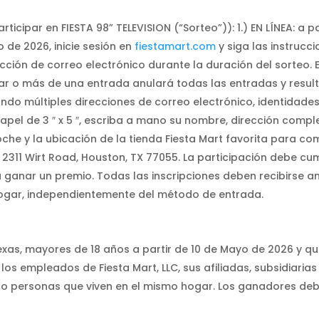
icipar en FIESTA 98” TELEVISION (“Sorteo”)): 1.) EN LÍNEA: a pa
o de 2026, inicie sesión en
fiestamart.com
y siga las instrucc
ección de correo electrónico durante la duración del sorteo.
r o más de una entrada anulará todas las entradas y result
ndo múltiples direcciones de correo electrónico, identidades 
apel de 3 ″ x 5 ″, escriba a mano su nombre, dirección comple
che y la ubicación de la tienda Fiesta Mart favorita para com
, 2311 Wirt Road, Houston, TX 77055. La participación debe cum
 ganar un premio. Todas las inscripciones deben recibirse ante
hogar, independientemente del método de entrada.
exas, mayores de 18 años a partir de 10 de Mayo de 2026 y qu
os empleados de Fiesta Mart, LLC, sus afiliadas, subsidiari
 o personas que viven en el mismo hogar. Los ganadores deb