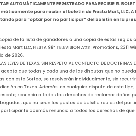
R AUTOMÁTICAMENTE REGISTRADO PARA RECIBIR EL BOLETÍN D
áticamente para recibir el boletín de Fiesta Mart, LLC, A
itando para “optar por no participar” del boletín en la pr
copia de la lista de ganadores o una copia de estas reglas ofi
Fiesta Mart LLC, FIESTA 98” TELEVISION Attn: Promotions, 2311 W
io de 2026.
R LAS LEYES DE TEXAS. SIN RESPETO AL CONFLICTO DE DOCTRINAS
te acepta que todas y cada una de las disputas que no pueda
s con este Sorteo, se resolverán individualmente, sin recurri
sdicción en Texas. Además, en cualquier disputa de este tipo, 
presente, renuncia a todos los derechos de reclamar daños pu
bogados, que no sean los gastos de bolsillo reales del parti
 el participante además renuncia a todos los derechos de que