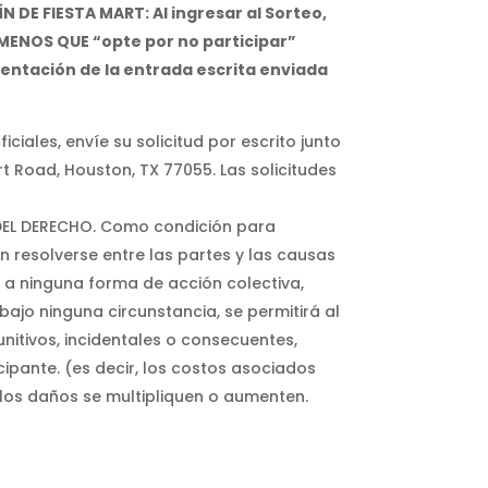
E FIESTA MART: Al ingresar al Sorteo,
 MENOS QUE “opte por no participar”
esentación de la entrada escrita enviada
ciales, envíe su solicitud por escrito junto
irt Road, Houston, TX 77055. Las solicitudes
 DEL DERECHO. Como condición para
n resolverse entre las partes y las causas
r a ninguna forma de acción colectiva,
bajo ninguna circunstancia, se permitirá al
nitivos, incidentales o consecuentes,
cipante. (es decir, los costos asociados
 los daños se multipliquen o aumenten.