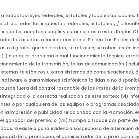
to a todas las leyes federales, estatales y locales aplicables
e otros, todos los impuestos federales, estatales y / o local
rticipantes aceptan cumplir y estar sujetos a estas Reglas Of
todos los asuntos relacionados con el Sorteo. Las Partes de 
as o digitales que se pierdan, se retrasen, se roben, estén in
; (ii) cualquier problema o mal funcionamiento técnico, errore
cionamiento de la transmisión, fallas de comunicación (inclui
 sistemas telefónicos u otros sistemas de comunicaciones), 
ed, software o transmisiones telefónicas fallidas o no disponi
 causas fuera del control razonable de las Partes de la Prom
a integridad o la correcta realización de este sorteo; (vi) in
antes o por cualquiera de los equipos o programas asociados 
 en la impresión o publicidad relacionada con la Promoción, e
del ganador del premio; o (viii) trampa o fraude por parte d
adas. Si existe alguna evidencia sospechosa de alteración de
gridad de la promoción, el administrador de la promoción se