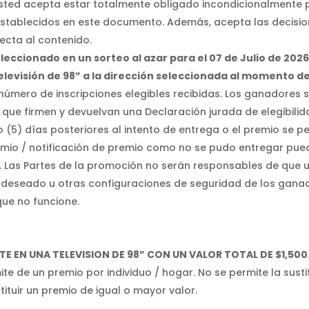
usted acepta estar totalmente obligado incondicionalmente p
 establecidos en este documento. Además, acepta las decisi
pecta al contenido.
leccionado en un sorteo al azar para el 07 de Julio de 2026
Televisión de 98” a la dirección seleccionada al momento d
mero de inscripciones elegibles recibidas. Los ganadores s
ite que firmen y devuelvan una Declaración jurada de elegibil
co (5) días posteriores al intento de entrega o el premio se
emio / notificación de premio como no se pudo entregar puede
. Las Partes de la promoción no serán responsables de que 
 deseado u otras configuraciones de seguridad de los ganad
que no funcione.
TE EN
UNA TELEVISION DE 98” CON UN
VALOR TOTAL DE $1,500
mite de un premio por individuo / hogar. No se permite la susti
ituir un premio de igual o mayor valor.