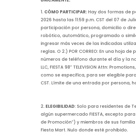
ÚNICAMENTE.
CÓMO PARTICIPAR:
Hay dos formas de part
2026 hasta las 11:59 p.m. CST del 07 de Juli
participación por persona, domicilio o dir
robótico, automático, programado o simila
ingresar más veces de las indicadas utiliza
reglas. O 2.) POR CORREO: En una hoja de p
números de teléfono durante el día y la no
LLC, FIESTA 98” TELEVISION Attn: Promotions
como se especifica, para ser elegible para
CST. Límite de una entrada por persona, 
ELEGIBILIDAD
: Solo para residentes de T
algún supermercado FIESTA, excepto para l
de Promoción”) y miembros de sus familia
Fiesta Mart. Nulo donde esté prohibido.