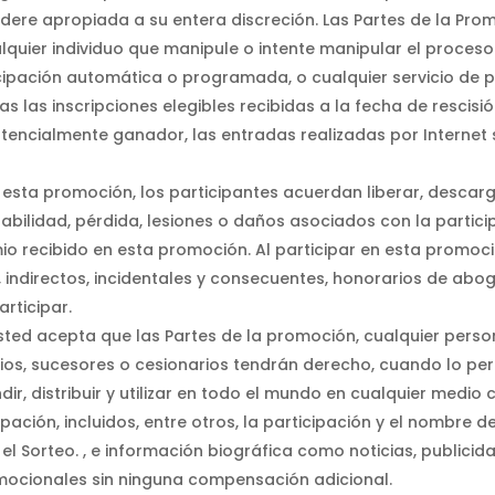
dere apropiada a su entera discreción. Las Partes de la Prom
ualquier individuo que manipule o intente manipular el proceso
ipación automática o programada, o cualquier servicio de par
 las inscripciones elegibles recibidas a la fecha de rescisi
potencialmente ganador, las entradas realizadas por Internet
 esta promoción, los participantes acuerdan liberar, descarg
bilidad, pérdida, lesiones o daños asociados con la partic
io recibido en esta promoción. Al participar en esta promoci
 indirectos, incidentales y consecuentes, honorarios de ab
articipar.
 usted acepta que las Partes de la promoción, cualquier per
ios, sucesores o cesionarios tendrán derecho, cuando lo permit
ndir, distribuir y utilizar en todo el mundo en cualquier medio
ación, incluidos, entre otros, la participación y el nombre de
l Sorteo. , e información biográfica como noticias, publicid
romocionales sin ninguna compensación adicional.