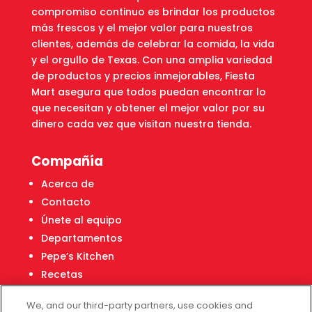
compromiso continuo es brindar los productos
más frescos y el mejor valor para nuestros
clientes, además de celebrar la comida, la vida
y el orgullo de Texas. Con una amplia variedad
de productos y precios inmejorables, Fiesta
Mart asegura que todos puedan encontrar lo
que necesitan y obtener el mejor valor por su
dinero cada vez que visitan nuestra tienda.
Compañía
Acerca de
Contacto
Únete al equipo
Departamentos
Pepe’s Kitchen
Recetas
Localizador de tiendas
We, and our third-party partners, use cookies and
Centro Financiero Fiesta