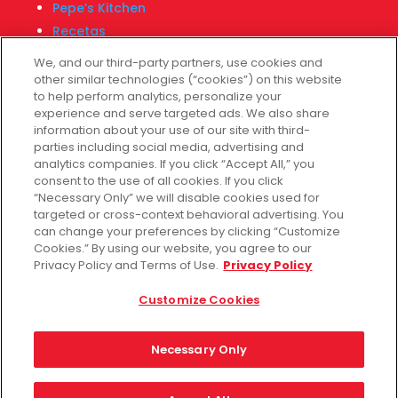
Pepe’s Kitchen
Recetas
Localizador de tiendas
We, and our third-party partners, use cookies and
Centro Financiero Fiesta
other similar technologies (“cookies”) on this website
to help perform analytics, personalize your
experience and serve targeted ads. We also share
information about your use of our site with third-
Servicio al cliente
parties including social media, advertising and
Ayuda
analytics companies. If you click “Accept All,” you
consent to the use of all cookies. If you click
Políticas de privacidad
“Necessary Only” we will disable cookies used for
Términos de uso
targeted or cross-context behavioral advertising. You
Fiesta Survey
can change your preferences by clicking “Customize
Cookies.” By using our website, you agree to our
Customize Cookies
Privacy Policy and Terms of Use.
Privacy Policy
No vender mis datos
Customize Cookies
Necessary Only
Facebook
Instagram