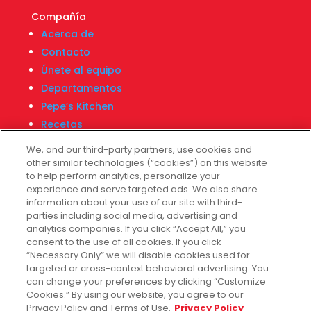
Compañía
Acerca de
Contacto
Únete al equipo
Departamentos
Pepe’s Kitchen
Recetas
Localizador de tiendas
We, and our third-party partners, use cookies and
Centro Financiero Fiesta
other similar technologies (“cookies”) on this website
to help perform analytics, personalize your
experience and serve targeted ads. We also share
information about your use of our site with third-
Servicio al cliente
parties including social media, advertising and
Ayuda
analytics companies. If you click “Accept All,” you
consent to the use of all cookies. If you click
Políticas de privacidad
“Necessary Only” we will disable cookies used for
Términos de uso
targeted or cross-context behavioral advertising. You
Fiesta Survey
can change your preferences by clicking “Customize
Cookies.” By using our website, you agree to our
Customize Cookies
Privacy Policy and Terms of Use.
Privacy Policy